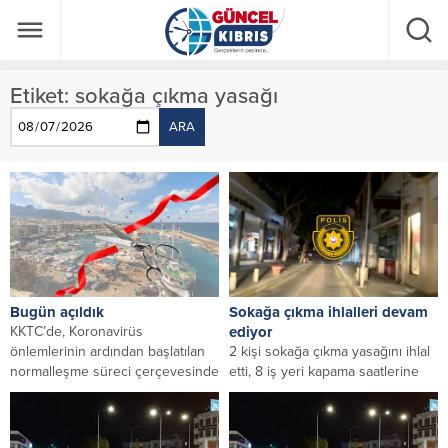
Etiket:
sokağa çıkma yasağı
ARA
Bugün açıldık
Sokağa çıkma ihlalleri devam
KKTC’de, Koronavirüs
ediyor
önlemlerinin ardından başlatılan
2 kişi sokağa çıkma yasağını ihlal
normalleşme süreci çerçevesinde
etti, 8 iş yeri kapama saatlerine
bugün, geniş bir açılıma gidildi.
riayet etmedi! Polis...
Bu geceden...