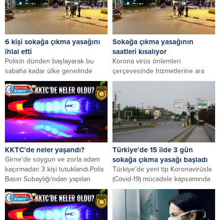
6 kişi sokağa çıkma yasağını
Sokağa çıkma yasağının
ihlal etti
saatleri kısalıyor
Polisin dünden başlayarak bu
Korona virüs önlemleri
sabaha kadar ülke genelinde
çerçevesinde hizmetlerine ara
yaptığı kontrollerde gece saat
veren birçok sektör bugün iş başı
00:01’den sonra sokağa...
yaptı.Gece sokağa çıkma...
KKTC’de neler yaşandı?
Türkiye’de 15 ilde 3 gün
Girne’de soygun ve zorla adam
sokağa çıkma yasağı başladı
kaçırmadan 3 kişi tutuklandı.Polis
Türkiye’de yeni tip Koronavirüsle
Basın Subaylığı’ndan yapılan
(Covid-19) mücadele kapsamında
açıklamaya göre, dün...
15 ilde 16-17-18-19 Mayıs’ta
uygulanacak sokağa çıkma
kısıtlaması...