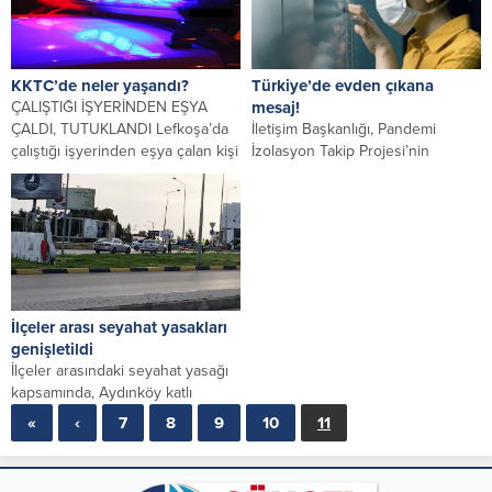
KKTC’de neler yaşandı?
Türkiye’de evden çıkana
ÇALIŞTIĞI İŞYERİNDEN EŞYA
mesaj!
ÇALDI, TUTUKLANDI Lefkoşa’da
İletişim Başkanlığı, Pandemi
çalıştığı işyerinden eşya çalan kişi
İzolasyon Takip Projesi’nin
tutuklandı. Polis Basın
ayrıntılarını paylaştı. Buna göre
Subaylığı’ndan...
evde izolasyon altındaki kişiler
dışarı...
İlçeler arası seyahat yasakları
genişletildi
İlçeler arasındaki seyahat yasağı
kapsamında, Aydınköy katlı
kavşağıyla Doğancı dönel kavşağı
«
‹
7
8
9
10
11
arasındaki kesim bugünden
itibaren...