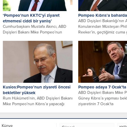
‘Pompeo’nun KKTC’yi ziyaret
Pompeo Kıbrıs’a baharda
etmemesi ciddi bir yanlış’
ABD Dışişleri Bakanlığı’nın
Cumhurbaşkanı Mustafa Akıncı, ABD
Konularından Müsteşarı Phil
Dışişleri Bakanı Mike Pompeo’nun
Reeker’in, geçtiğimiz cum
Kıbrıs Türk tarafına geçerek kendisiyle
Dışişleri Bakanı Nikos...
görüşmeyecek olmasina...
Kusios:Pompeo’nun ziyareti öncesi
Pompeo adaya 7 Ocak’ta 
bekletiler yüksek
ABD Dışişleri Bakanı Mike
Rum Hükümeti’nin, ABD Dışişleri Bakanı
Güney Kıbrıs’a yapması be
Mike Pompeo’nun Kıbrıs’a yapacağı
ziyaretinin 7 Ocak’ta
ziyarete ilişkin beklentilerinin yüksek
gerçekleşebileceği, Rum ve.
olduğu bildirildi....
Künye