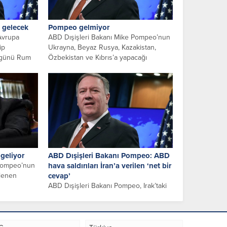
 gelecek
Pompeo gelmiyor
 Avrupa
ABD Dışişleri Bakanı Mike Pompeo’nun
ip
Ukrayna, Beyaz Rusya, Kazakistan,
a günü Rum
Özbekistan ve Kıbrıs’a yapacağı
ziyaretleri ertelediği...
geliyor
ABD Dışişleri Bakanı Pompeo: ABD
 Pompeo’nun
hava saldırıları İran’a verilen ‘net bir
klenen
cevap’
ABD Dışişleri Bakanı Pompeo, Irak’taki
..
koalisyon güçlerine ait bir üsse
saldırılmasının ardından yapılan ABD
hava...