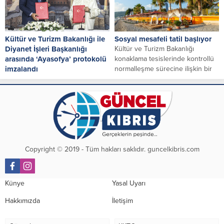
Kültür ve Turizm Bakanlığı ile
Sosyal mesafeli tatil başlıyor
Diyanet İşleri Başkanlığı
Kültür ve Turizm Bakanlığı
arasında ‘Ayasofya’ protokolü
konaklama tesislerinde kontrollü
imzalandı
normalleşme sürecine ilişkin bir
Kültür ve Turizm Bakanlığı ile
genelge yayımladı. Buna göre...
Diyanet İşleri Başkanlığı arasında
Ayasofya Camisi‘nde yürütülecek
koruma, geliştirme, tanıtım...
Copyright © 2019 - Tüm hakları saklıdır. guncelkibris.com
Künye
Yasal Uyarı
Hakkımızda
İletişim