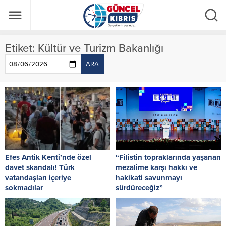
Etiket:
Kültür ve Turizm Bakanlığı
ARA
Efes Antik Kenti’nde özel
“Filistin topraklarında yaşanan
davet skandalı! Türk
mezalime karşı hakkı ve
vatandaşları içeriye
hakikati savunmayı
sokmadılar
sürdüreceğiz”
2024 yılı turizm sezonu
Emine Erdoğan, Osmanlı
kapsamında müze ve ören
döneminde üç dinin
yerlerinin ziyaret saatleri Kültür
mensuplarının barış içerisinde