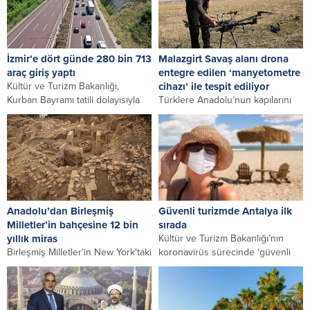
ve Turizm Bakanlığı...
yaşadığı Filistin topraklarında
bugün yaşanan mezalime...
İzmir’e dört günde 280 bin 713
Malazgirt Savaş alanı drona
araç giriş yaptı
entegre edilen ‘manyetometre
Kültür ve Turizm Bakanlığı,
cihazı’ ile tespit ediliyor
Kurban Bayramı tatili dolayısıyla
Türklere Anadolu’nun kapılarını
İzmir’e 280 bin 713 araç girdiğini,
açan Malazgirt Savaşı alanının
deniz...
noktasal tespiti için yürütülen
proje kapsamında bu yıl...
Anadolu’dan Birleşmiş
Güvenli turizmde Antalya ilk
Milletler’in bahçesine 12 bin
sırada
yıllık miras
Kültür ve Turizm Bakanlığı’nın
Birleşmiş Milletler’in New York’taki
koronavirüs sürecinde ‘güvenli
yerleşkesi, Anadolu’nun 12 bin
tatil’ amacıyla başlattığı ve 50 oda
yıllık mirası Göbeklitepe’deki
üzeri tüm...
dikilitaşların replikasına kalıcı
olarak...