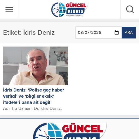
Etiket:
İdris Deniz
ARA
İdris Deniz: ‘Polise geç haber
verildi’ ve ‘bilgiler eksik’
ifadeleri bana ait değil
Adli Tıp Uzmanı Dr. İdris Deniz,
“Bebeğin kesin ölüm sebebi ileri
tetkik sonucunda belli olacak....