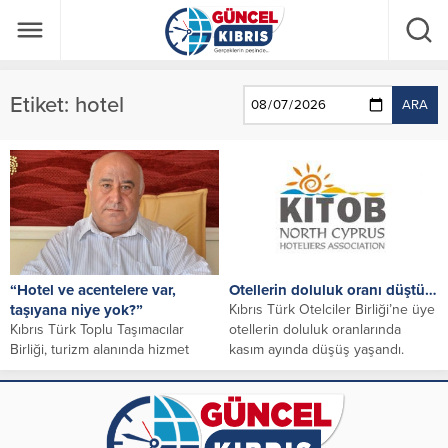
Etiket:
hotel
ARA
“Hotel ve acentelere var,
Otellerin doluluk oranı düştü…
taşıyana niye yok?”
Kıbrıs Türk Otelciler Birliği’ne üye
Kıbrıs Türk Toplu Taşımacılar
otellerin doluluk oranlarında
Birliği, turizm alanında hizmet
kasım ayında düşüş yaşandı.
verip çok ciddi zarar gören hotel
KITOB’dan verilen bilgiye...
ve...