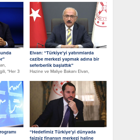
“Arkadaşlarımız...
usunda
Elvan: “Türkiye’yi yatırımlarda
or”
cazibe merkezi yapmak adına bir
an,
seferberlik başlattık”
ili, “Her 3
Hazine ve Maliye Bakanı Elvan,
“Türkiye’yi yatırımlarda cazibe merkezi
yapmak adına ekonomi ve hukuk
alanında...
Programı
“Hedefimiz Türkiye’yi dünyada
faizsiz finansın merkezi haline