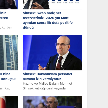
inin
Şimşek: Swap hariç net
ercek
rezervlerimiz, 2020 yılı Mart
ayından sonra ilk defa pozitife
, Kurban
döndü
in
TC Merkez Bankası rezervleri açıklandı.
elik denetim
31 Mayıs haftasında net rezervler 1
ne ve
milyar 406 milyon dolar artarak...
lı bina
Şimşek: Bakanlıklara personel
in konuştu:
alımına izin vermiyoruz
Hazine ve Maliye Bakanı Mehmet
an Kış,
Şimşek katıldığı canlı yayında
Çevre,
ekonomideki gelişmelerle ilgili konuştu.
Şimşek, enflasyonun düşürülmesiyle
tlı bir
ilgili geçiş sürecinde...