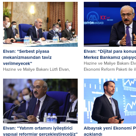
Elvan: “Serbest piyasa
Elvan: “Dijital para kon
mekanizmasından taviz
Merkez Bankamız çalışıy
verilmeyecek”
Hazine ve Maliye Bakanı Elv
Hazine ve Maliye Bakanı Lütfi Elvan,
Ekonomi Reform Paketi ile ilg
ekonomik gelişmelere ilişkin
ayda bir reform...
açıklamalarda bulundu. Bakan Lütfi
Elvan, “Makroekonomik...
Elvan: “Yatırım ortamını iyileştirici
Albayrak yeni Ekonomi 
yapısal reformlar gerçekleştireceğiz”
açıklandı