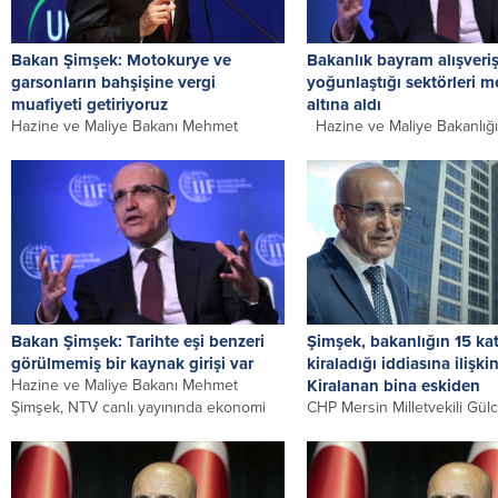
Bakan Şimşek: Motokurye ve
Bakanlık bayram alışveriş
garsonların bahşişine vergi
yoğunlaştığı sektörleri m
muafiyeti getiriyoruz
altına aldı
Hazine ve Maliye Bakanı Mehmet
Hazine ve Maliye Bakanlığı
Şimşek, garson ve motokuryelere
Bayramı öncesinde alışveriş
yönelik olarak verilen bahşişlerden KDV
yoğunlaştığı sektörlere yön
kesilmesine yönelik...
gerçekleştirdi. Ekipler, Hazi
Maliye...
Bakan Şimşek: Tarihte eşi benzeri
Şimşek, bakanlığın 15 kat
görülmemiş bir kaynak girişi var
kiraladığı iddiasına ilişk
Hazine ve Maliye Bakanı Mehmet
Kiralanan bina eskiden
Şimşek, NTV canlı yayınında ekonomi
CHP Mersin Milletvekili Gülc
gündemine ilişkin açıklamalarda
tasarruf tedbirlerine karşın 
bulunuyor. Şimşek, net rezervlerin...
Şehircilik ve İklim
Değişikliği Bakanlığının 15 ka
gökdelen kiraladığını iddia...