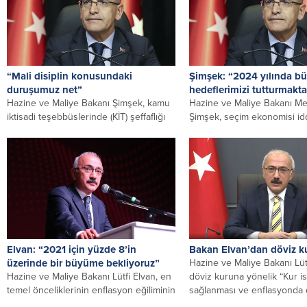
“Mali disiplin konusundaki
Şimşek: “2024 yılında bü
duruşumuz net”
hedeflerimizi tutturmakta 
Hazine ve Maliye Bakanı Şimşek, kamu
Hazine ve Maliye Bakanı M
iktisadi teşebbüslerinde (KİT) şeffaflığı
Şimşek, seçim ekonomisi idd
ve hesap verilebilirliği artırmak için...
gerçeği yansıtmadığını beli
yılında bütçe...
Elvan: “2021 için yüzde 8’in
Bakan Elvan’dan döviz k
üzerinde bir büyüme bekliyoruz”
Hazine ve Maliye Bakanı Lütf
Hazine ve Maliye Bakanı Lütfi Elvan, en
döviz kuruna yönelik “Kur is
temel önceliklerinin enflasyon eğiliminin
sağlanması ve enflasyonda d
bir an önce terse...