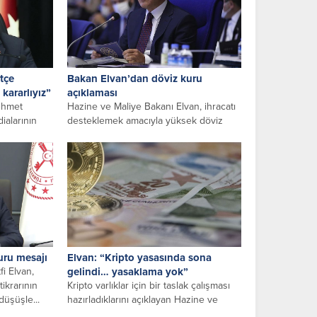
tçe
Bakan Elvan’dan döviz kuru
kararlıyız”
açıklaması
ehmet
Hazine ve Maliye Bakanı Elvan, ihracatı
ialarının
desteklemek amacıyla yüksek döviz
rterek, “2024
kuru hedeflendiği iddialarını yalanladı.
Elvan,...
uru mesajı
Elvan: “Kripto yasasında sona
i Elvan,
gelindi… yasaklama yok”
tikrarının
Kripto varlıklar için bir taslak çalışması
üşüşle...
hazırladıklarını açıklayan Hazine ve
Maliye Bakanı Lütfi Elvan,