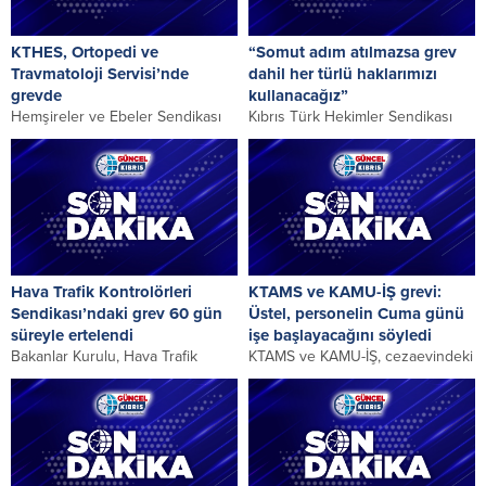
KTHES, Ortopedi ve
“Somut adım atılmazsa grev
Travmatoloji Servisi’nde
dahil her türlü haklarımızı
grevde
kullanacağız”
Hemşireler ve Ebeler Sendikası
Kıbrıs Türk Hekimler Sendikası
(KTHES), Plastik Cerrahi Servisi
(Tıp-İş) acil servislerin hekim ve
hastalarının Ortopedi ve
personel kadrolarının yeterli
Travmatoloji Servisi’ne yatırılacak
sayıya ulaştırılması için...
olmasını...
Hava Trafik Kontrolörleri
KTAMS ve KAMU-İŞ grevi:
Sendikası’ndaki grev 60 gün
Üstel, personelin Cuma günü
süreyle ertelendi
işe başlayacağını söyledi
Bakanlar Kurulu, Hava Trafik
KTAMS ve KAMU-İŞ, cezaevindeki
Kontrolörleri Sendikası’nın bugün
grevlerinin önemsenmemesi
Ercan Havalimanı’nda yapacağını
sebebiyle 10.30’da Başbakanlık
duyurduğu grevini 60 gün süre...
önünde yaptıkları basın
açıklamasında, Başbakan Ünal...