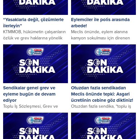
“Yasaklarla değil, çözümlerle
Eylemciler ile polis arasında
ilerleyin”
arbede!
KTMMOB, hükümetin çalışanların
Meclis önünde, eylem alanına
özlük ve grev haklarına yönelik
kamyon sokulması için direnen
yasa tasarılarını eleştirerek,
eylemciler ile polis arasında
ekonomik sorunlara çözüm
arbede yaşandı. Eylem,...
üretmek...
Sendikalar genel grev ve
Otuzdan fazla sendikadan
eyleme bugün de devam
Meclis önünde tepki: Asgari
ediyor
ücretlinin cebine göz diktiniz!
Toplu İş Sözleşmesi, Grev ve
Otuzdan fazla sendika, “toplu iş
Referandum Yasası ile Hayat
sözleşmesi” ve “hayat pahalılığı”
Pahalılığı Alma Hakkı Yasası ile
konularında yapılmak istenen
ilgili...
değişiklikler nedeniyle Meclis...