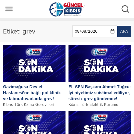
Etiket:
grev
ARA
Gazimağusa Devlet
EL-SEN Başkanı Ahmet Tuğcu:
Hastanesi’ne bağlı poliklinik
İyi niyetimiz suistimal ediliyor,
ve laboratuvarlarda grev!
süresiz grev gündemde!
Kıbrıs Türk Kamu Görevlileri
Kıbrıs Türk Elektrik Kurumu
Sendikası (KAMUSEN) ve Kamu
Çalışanları Sendikası (EL-SEN)
İşçileri Sendikası (Kamu-İş)
Başkanı Ahmet Tuğcu, yazılı bir
Gazimağusa Devlet Hastanesi’ne
açıklama yaparak, sendika...
bağlı...