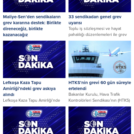
Maliye-Sen’den sendikaların
33 sendikadan genel grev
grev kararına destek: Birlikte
uyarısı
direneceğiz, birlikte
Toplu iş sözleşmesi ve hayat
kazanacağız
pahalılığı düzenlemeleri ile grev
Hazine ve Maliye Çalışanları
yasaklarına karşı 33 sendika,
Sendikası (Maliye-Sen),
genel grev...
hükümetin, “örgütlü çalışma
hayatına, çalışanların kazanılmış
haklarına ve halkın...
Lefkoşa Kaza Tapu
HTKS’nin grevi 60 gün süreyle
Amirliği’ndeki grev askıya
ertelendi
alındı
Bakanlar Kurulu, Hava Trafik
Lefkoşa Kaza Tapu Amirliği’nde
Kontrolörleri Sendikası’nın (HTKS)
dün başlatılan grev, sorunların
bugün Ercan Hava Trafik Kontrol
çözümü yönünde olumlu adım
Şubesi, Kule Kontrol...
atılması üzerine askıya...