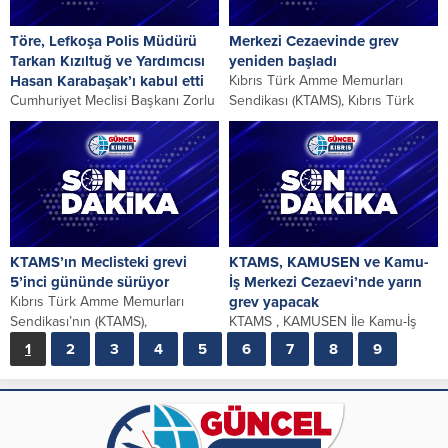
Töre, Lefkoşa Polis Müdürü
Merkezi Cezaevinde grev
Tarkan Kızıltuğ ve Yardımcısı
yeniden başladı
Hasan Karabaşak’ı kabul etti
Kıbrıs Türk Amme Memurları
Cumhuriyet Meclisi Başkanı Zorlu
Sendikası (KTAMS), Kıbrıs Türk
Töre, Meclisin önünde grev ya da
Kamu Görevlileri Sendikası
eylem yapılmasına karşı
(KAMUSEN) ve Kıbrıs Türk...
olmadığını ancak...
KTAMS’ın Meclisteki grevi
KTAMS, KAMUSEN ve Kamu-
5’inci gününde sürüyor
İş Merkezi Cezaevi’nde yarın
Kıbrıs Türk Amme Memurları
grev yapacak
Sendikası’nın (KTAMS),
KTAMS , KAMUSEN İle Kamu-İş
Cumhuriyet Meclisinde görev
yarın yeni Merkezi Cezaevi’nde
1
2
3
4
5
6
7
8
9
yapan stenografların sorunlarına
elaman eksikliği sorununa çözüm
çözüm bulunması talebiyle...
üretilmemesi nedeniyle...