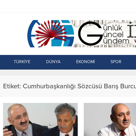
TÜRKİYE
DÜNYA
EKONOMİ
SPOR
Etiket:
Cumhurbaşkanlığı Sözcüsü Barış Burc