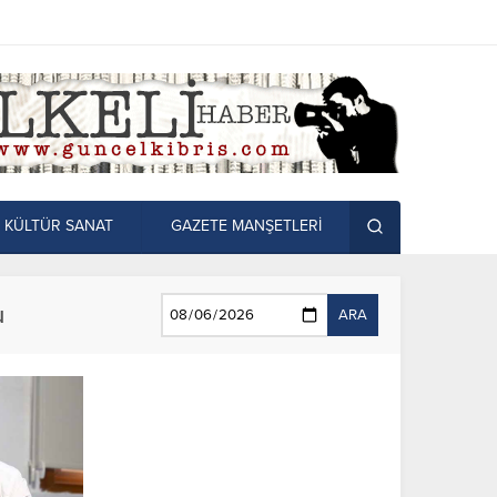
KÜLTÜR SANAT
GAZETE MANŞETLERİ
u
ARA