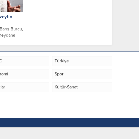
 zeytin
Barış Burcu,
 meydana
enlerinin
ın en...
C
Türkiye
nomi
Spor
lar
Kültür-Sanat