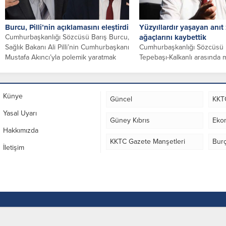
Burcu, Pilli’nin açıklamasını eleştirdi
Yüzyıllardır yaşayan anıt
Cumhurbaşkanlığı Sözcüsü Barış Burcu,
ağaçlarını kaybettik
Sağlık Bakanı Ali Pilli’nin Cumhurbaşkanı
Cumhurbaşkanlığı Sözcüsü 
Mustafa Akıncı’yla polemik yaratmak
Tepebaşı-Kalkanlı arasında
yerine, uyarılardan...
gelen yangının başlama ned
aydınlatılması, varsa suçlular
Künye
Güncel
KKT
Yasal Uyarı
Güney Kıbrıs
Eko
Hakkımızda
KKTC Gazete Manşetleri
Burç
İletişim