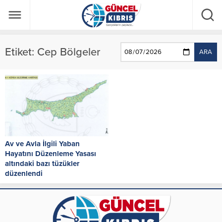
Etiket:
Cep Bölgeler
ARA
Av ve Avla İlgili Yaban
Hayatını Düzenleme Yasası
altındaki bazı tüzükler
düzenlendi
Av ve Avla İlgili Yaban Hayatını
Düzenleme Yasası altındaki “Cep
Bölgeler” ve “Ava Kapalı
Dönemde...