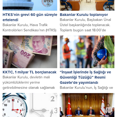
HTKS’nin grevi 60 gün süreyle
Bakanlar Kurulu toplanıyor
ertelendi
Bakanlar Kurulu, Başbakan Ünal
Bakanlar Kurulu, Hava Trafik
Üstel başkanlığında toplanacak.
Kontrolörleri Sendikası’nın (HTKS)
Toplantı bugün saat 18.00’de
bugün Ercan Hava Trafik Kontrol
başlayacak.
Şubesi, Kule Kontrol...
KKTC, 1 milyar TL borçlanacak
“İnşaat İşlerinde İş Sağlığı ve
Bakanlar Kurulu, devletin mali
Güvenliği Tüzüğü” Resmi
yükümlülüklerini yerine
Gazete’de yayımlandı
getirebilmesine olanak sağlamak
Bakanlar Kurulu’nun, İş Sağlığı ve
amacıyla, Maliye Bakanlığı’nı 1
Güvenliği Yasası’nın 44’üncü
milyar TL...
maddesinin verdiği yetkiye
dayanarak hazırladığı “İnşaat
İşlerinde...