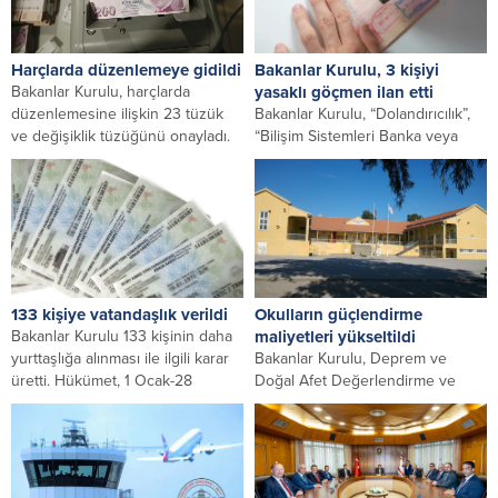
işlemlerine...
Harçlarda düzenlemeye gidildi
Bakanlar Kurulu, 3 kişiyi
Bakanlar Kurulu, harçlarda
yasaklı göçmen ilan etti
düzenlemesine ilişkin 23 tüzük
Bakanlar Kurulu, “Dolandırıcılık”,
ve değişiklik tüzüğünü onayladı.
“Bilişim Sistemleri Banka veya
Tüzükler, 1 Ocak’tan itibaren...
Kredi Kurumlarının Araç Olarak
Kullanılması Suretiyle
Dolandırıcılık” suçlarını...
133 kişiye vatandaşlık verildi
Okulların güçlendirme
Bakanlar Kurulu 133 kişinin daha
maliyetleri yükseltildi
yurttaşlığa alınması ile ilgili karar
Bakanlar Kurulu, Deprem ve
üretti. Hükümet, 1 Ocak-28
Doğal Afet Değerlendirme ve
Aralık...
İzleme Komisyonu’nun 20 Kasım
2024 tarihinde aldığı...