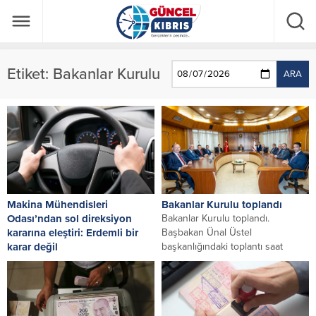
Etiket:
Bakanlar Kurulu
ARA
Makina Mühendisleri
Bakanlar Kurulu toplandı
Odası’ndan sol direksiyon
Bakanlar Kurulu toplandı.
kararına eleştiri: Erdemli bir
Başbakan Ünal Üstel
karar değil
başkanlığındaki toplantı saat
Makina Mühendisleri Odası,
16.30’da başladı.
Bakanlar Kurulu’nun sol
direksiyon araçların ithal izni
olmadan muayene ve kayıt