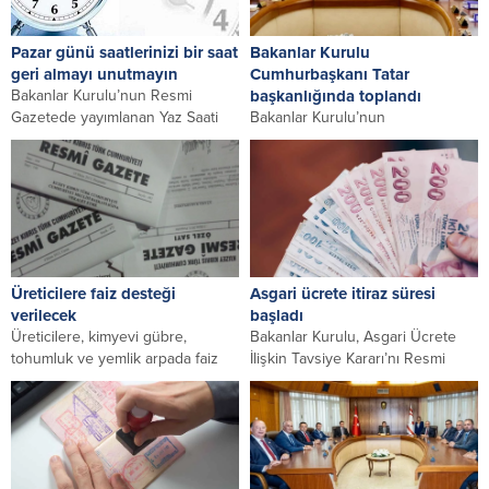
Pazar günü saatlerinizi bir saat
Bakanlar Kurulu
geri almayı unutmayın
Cumhurbaşkanı Tatar
Bakanlar Kurulu’nun Resmi
başkanlığında toplandı
Gazetede yayımlanan Yaz Saati
Bakanlar Kurulu’nun
Emirnamesine göre 31 Mart’ta
Başbakanlık’ta Cumhurbaşkanı
başlatılan yaz saati uygulaması,...
Ersin Tatar başkanlığında
toplandığı öğrenildi. Bakanlar
Kurulu’nun Cumhurbaşkanı Ersin
Tatar başkanlığında toplandığı
öğrenildi.
Üreticilere faiz desteği
Asgari ücrete itiraz süresi
verilecek
başladı
Üreticilere, kimyevi gübre,
Bakanlar Kurulu, Asgari Ücrete
tohumluk ve yemlik arpada faiz
İlişkin Tavsiye Kararı’nı Resmi
desteği veriliyor. Bakanlar
Gazete’de ilan ederek 10 günlük
Kurulu’nun bu amaçla aldığı...
itiraz süresi...