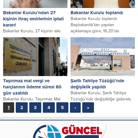
Bakanlar Kurulu’ndan 27
Bakanlar Kurulu toplandı
kişinin ihraç emirlerinin iptali
Bakanlar Kurulu toplandı.
kararı!
Başbakanlık’tan yapılan
Bakanlar Kurulu, 27 kişinin aile
açıklamaya göre, 16.20’de
bütünlüğü amacıyla aleyhlerine
toplanan Bakanlar Kurulu’na
düzenlenen ihraç emirlerini
Başbakan Ünal Üstel başkanlık
ve/veya giriş yasaklarını, vize...
ediyor.
Taşınmaz mal vergi ve
Şartlı Tahliye Tüzüğü’nde
harçlarının ödeme süresi 60
değişiklik yapıldı
gün uzatıldı
Bakanlar Kurulu, Şartlı Tahliye
Bakanlar Kurulu, Taşınmaz Mal
Tüzüğü’nde değişikliğe giderek,
Edinme ve Uzun Vadeli Kiralama
şartlı tahliye için gerekli süreleri
1
2
3
4
5
›
»
(Yabancılar) (Değişiklik) Yasası’nın
kısalttı. Cezaevi Disiplin...
Geçici 1 ‘inci...