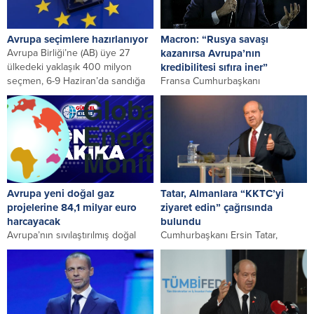
Avrupa seçimlere hazırlanıyor
Macron: “Rusya savaşı
Avrupa Birliği’ne (AB) üye 27
kazanırsa Avrupa’nın
ülkedeki yaklaşık 400 milyon
kredibilitesi sıfıra iner”
seçmen, 6-9 Haziran’da sandığa
Fransa Cumhurbaşkanı
gidecek. Seçimde,...
Emmanuel Macron, rakip olarak
nitelendirdiği Rusya’nın Ukrayna-
Rusya savaşını kazanması halinde
Avrupa’nın kredibilitesinin sıfıra...
Avrupa yeni doğal gaz
Tatar, Almanlara “KKTC’yi
projelerine 84,1 milyar euro
ziyaret edin” çağrısında
harcayacak
bulundu
Avrupa’nın sıvılaştırılmış doğal
Cumhurbaşkanı Ersin Tatar,
gaz (LNG) terminalleri için 44,4
KKTC’nin Avrupa’nın değerlerini
milyar euro ve boru hatları için
paylaştığını belirterek, Almanları;
39,7...
kültürünü ve doğal güzelliklerini
görmek için...