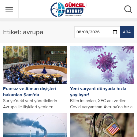
Etiket:
avrupa
ARA
Fransız ve Alman dışişleri
Yeni varyant dünyada hızla
bakanları Şam’da
yayılıyor!
Suriye’deki yeni yöneticilerin
Bilim insanları, XEC adı verilen
Avrupa ile ilişkileri yeniden
Covid varyantının Avrupa’da hızla
başlatması için ‘koşullar’. Suriye
yayıldığını ve yakında baskın tür
Devlet Başkanı Beşşar Esed’in...
haline...