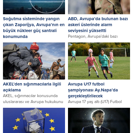
Soğutma sisteminde yangın
ABD, Avrupa’da bulunan bazı
çıkan Zaporijya, Avrupa’nın en
askeri üslerinde alarm
büyük nükleer güç santrali
seviyesini yükseltti
konumunda
Pentagon, Avrupa’daki bazı
Avrupa’nın en büyük nükleer güç
ülkelerde bulunan askerî
santrali (NGS) Zaporijya’nın
üslerinde alarm seviyesini tedbir
soğutma sisteminde dün çıkan
amaçlı yükselttiğini doğruladı ABD
yangın önemli oranda...
Savunma...
AKEL’den sığınmacılarla ilgili
Avrupa U17 futbol
açıklama
şampiyonası Ay.Napa’da
AKEL, sığınmacılar konusunda
gerçekleştirilecek
uluslararası ve Avrupa hukukunu
Avrupa 17 yaş altı (U17) Futbol
yerine getirmesi için Rum
Şampiyonasının bu yıl 20 Mayıs-5
Yönetimi’ne çağrıda bulundu.
Haziran tarihlerinde Ay.Napa’da
AKEL,...
gerçekleştirileceği...