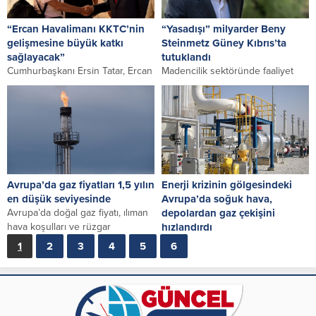
“Ercan Havalimanı KKTC’nin
“Yasadışı” milyarder Beny
gelişmesine büyük katkı
Steinmetz Güney Kıbrıs’ta
sağlayacak”
tutuklandı
Cumhurbaşkanı Ersin Tatar, Ercan
Madencilik sektöründe faaliyet
Havalimanı yeni terminal binası ve
gösteren İsrailli milyarder Beny
pistinin açılmasının KKTC’nin
Steinmetz’in geçen Perşembe
gelişmesine büyük katkı...
günü Güney Kıbrıs’ta tutuklandığı
haber...
Avrupa’da gaz fiyatları 1,5 yılın
Enerji krizinin gölgesindeki
en düşük seviyesinde
Avrupa’da soğuk hava,
Avrupa’da doğal gaz fiyatı, ılıman
depolardan gaz çekişini
hava koşulları ve rüzgar
hızlandırdı
santrallerinden üretimin
Enerji krizinin gölgesindeki
1
2
3
4
5
6
artmasıyla 40 avronun altına...
Avrupa ülkelerinde, soğuk hava
dalgasının başlamasıyla doğal gaz
depolarındaki doluluk oranı
yüzde...