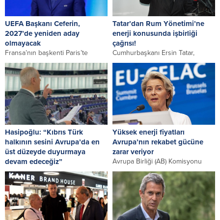
UEFA Başkanı Ceferin,
Tatar’dan Rum Yönetimi’ne
2027’de yeniden aday
enerji konusunda işbirliği
olmayacak
çağrısı!
Fransa’nın başkenti Paris’te
Cumhurbaşkanı Ersin Tatar,
gerçekleştirilen UEFA İcra Kurulu
Güney Kıbrıs Rum Yönetimi’ne
Toplantısı’nın ardından konuşan
(GKRY) seslenerek, “Geliniz
Ceferin, “6 ay önce aday...
işbirliği yapalım, Türkiye
Cumhuriyeti (TC)...
Hasipoğlu: “Kıbrıs Türk
Yüksek enerji fiyatları
halkının sesini Avrupa’da en
Avrupa’nın rekabet gücüne
üst düzeyde duyurmaya
zarar veriyor
devam edeceğiz”
Avrupa Birliği (AB) Komisyonu
KKTC AKPA Heyeti Başkanı UBP
Başkanı Ursula von der Leyen,
Milletvekili Oğuzhan Hasipoğlu,
Avrupa’nın enerjiye ödediği
Kıbrıs Türk halkının sesini
bedelin diğer kıtalara...
Avrupa’da en üst...