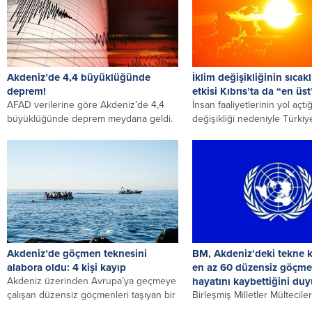
Akdeniz’de 4,4 büyüklüğünde
İklim değişikliğinin sıcakl
deprem!
etkisi Kıbrıs’ta da “en üs
AFAD verilerine göre Akdeniz’de 4,4
İnsan faaliyetlerinin yol açtığ
büyüklüğünde deprem meydana geldi.
değişikliği nedeniyle Türki
AFAD verilerine göre Akdeniz’de 4,4
milyon insan son üç gündür 
büyüklüğünde...
Akdeniz’de göçmen teknesini
BM, Akdeniz’deki tekne 
alabora oldu: 4 kişi kayıp
en az 60 düzensiz göçme
Akdeniz üzerinden Avrupa’ya geçmeye
hayatını kaybettiğini du
çalışan düzensiz göçmenleri taşıyan bir
Birleşmiş Milletler Mültecil
tekne alabora oldu. 4 kişi kayboldu,...
Komiserliği (BMMYK) Sözcü