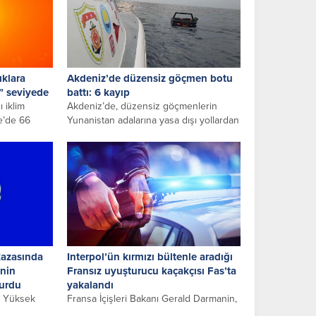
ıklara
Akdeniz’de düzensiz göçmen botu
t” seviyede
battı: 6 kayıp
ı iklim
Akdeniz’de, düzensiz göçmenlerin
ye’de 66
Yunanistan adalarına yasa dışı yollardan
görülen...
gitmek için bindikleri botun arızalanması
üzerine sürüklenen...
kazasında
Interpol’ün kırmızı bültenle aradığı
nin
Fransız uyuşturucu kaçakçısı Fas’ta
yurdu
yakalandı
er Yüksek
Fransa İçişleri Bakanı Gerald Darmanin,
sü Shabia
ülkenin Akdeniz’e kıyısı bulunan