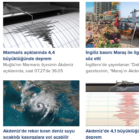
Mantoo, Akdeniz’de düzens
göçmenleri taşıyan teknenin k
Marmaris açıklarında 4,4
İngiliz basını Maraş ile il
büyüklüğünde deprem
söz etti
Muğla’nın Marmaris ilçesinin Akdeniz
İngiltere’de yayımlanan “Dai
açıklarında, saat 07.27’de 36.05
gazetesinin, “Maraş’ın Akde
kilometre derinlikte 4.4 büyüklüğünde
Vegas’a dönüştürülmesi planı”
deprem meydana geldi....
haberi, bugün Rum...
Akdeniz’de rekor kıran deniz suyu
Akdeniz’de 4,1 büyüklü
sıcaklığı kasırgalara yol açabilir
deprem