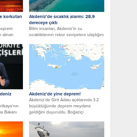
de korkutan
Akdeniz’de sıcaklık alarmı: 28,9
dereceye çıktı
 deprem
Bilim insanları, Akdeniz’in su
 alınan
sıcaklıklarının rekor seviyelere ulaştığını
nde
bildirdi. İspanya’nın Barcelona
kentindeki Deniz Bilimleri Enstitüsü...
kdeniz
Akdeniz’de yine deprem!
Akdeniz’de Girit Adası açıklarında 3.2
rlikaya’nın
büyüklüğünde deprem meydana
ma Bakanı
geldiğini duyuruldu. Boğaziçi
cilik ve Ada
Üniversitesi Kandilli Rasathanesi
ve Deprem Araştırma...