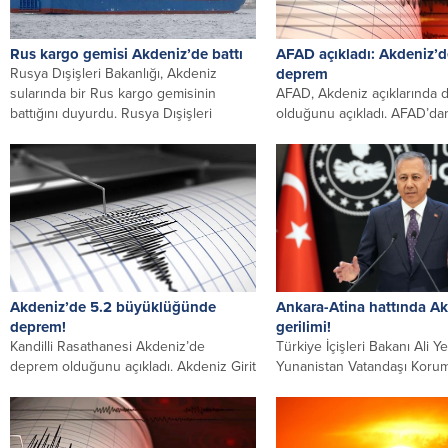
Rus kargo gemisi Akdeniz’de battı
AFAD açıkladı: Akdeniz’
Rusya Dışişleri Bakanlığı, Akdeniz
deprem
sularında bir Rus kargo gemisinin
AFAD, Akdeniz açıklarında
battığını duyurdu. Rusya Dışişleri
olduğunu açıkladı. AFAD’dan
Bakanlığına bağlı...
bilgiye göre 11 km derinliği
gerçekleşen depremin...
Akdeniz’de 5.2 büyüklüğünde
Ankara-Atina hattında A
deprem!
gerilimi!
Kandilli Rasathanesi Akdeniz’de
Türkiye İçişleri Bakanı Ali Ye
deprem olduğunu açıkladı. Akdeniz Girit
Yunanistan Vatandaşı Koru
açıklarında 5.2 büyüklüğünde deprem
Michalis Hrisochoidis, Deniz
meydana geldi. Deprem...
Politikaları...