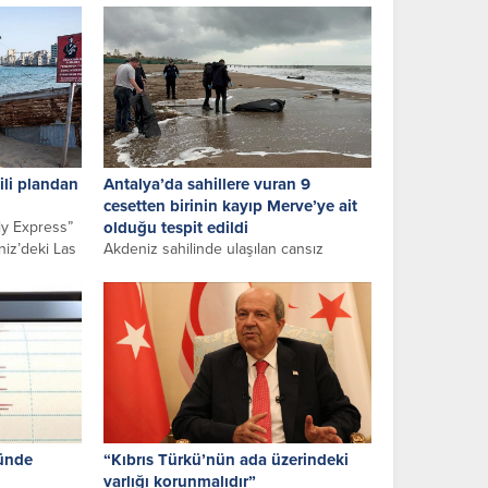
iz
Marsilya şehrinde faaliyet gösteren ve
arıştığı...
Interpol...
gili plandan
Antalya’da sahillere vuran 9
cesetten birinin kayıp Merve’ye ait
ly Express”
olduğu tespit edildi
niz’deki Las
Akdeniz sahilinde ulaşılan cansız
yla ilgili
bedenlerin sayısı 9’a çıktı. Antalya’dan
sonra Muğla’da da bir ceset bulundu....
ğünde
“Kıbrıs Türkü’nün ada üzerindeki
varlığı korunmalıdır”