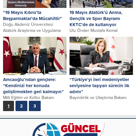
“19 Mayıs Kıbrıs’ta
19 Mayıs Atatürk’ü Anma,
Beşparmaklar’da Mücahittir”
Gençlik ve Spor Bayramı
Doğu Akdeniz Üniversitesi
KKTC’de de kutlanıyor
Atatürk Araştırma ve Uygulama
Ulu Önder Mustafa Kemal
Merkezi (DAÜ-ATAUM) Başkanı
Atatürk’ün Samsun’a çıkarak
Yrd. Doç. Dr. Turgay Bülent...
başlattığı kurtuluş mücadelesinin
102’nci yılında “19 Mayıs
Atatürk’ü...
Amcaoğlu’ndan gençlere:
“Türkiye’yi ileri medeniyetler
“Kendinizi her konuda
seviyesine taşıyan sürecin ilk
geliştirmekten geri kalmayın”
adımı”
Milli Eğitim ve Kültür Bakanı
Bayındırlık ve Ulaştırma Bakanı
Olgun Amcaoğlu, “yarınların
Resmiye Canaltay, 19 Mayıs’ın,
1
2
3
teminatı gençlerin, Atatürk’ün
büyük Türkiye fikrinin doğduğu,
çizdiği yol doğrultusunda
Türkiye’yi ileri medeniyetler...
ilerleyeceğine,...