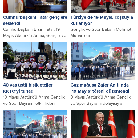
Cumhurbaşkanı Tatar gençlere
Türkiye’de 19 Mayıs, coşkuyla
seslendi
kutlanıyor
Cumhurbaşkanı Ersin Tatar, 19
Gençlik ve Spor Bakanı Mehmet
Mayıs Atatürk’ü Anma, Gençlik ve
Muharrem
Spor Bayramı dolayısıyla BRTK’nın
Kasapoğlu, beraberindeki heyetle
“Manşet Programı’na...
19 Mayıs Atatürk’ü Anma, Gençlik
ve Spor...
40 yaş üstü bisikletçiler
Gazimağusa Zafer Anıtı’nda
KKTC’yi turladı
’19 Mayıs’ töreni düzenlendi
19 Mayıs Atatürk’ü Anma Gençlik
9 Mayıs Atatürk’ü Anma Gençlik
ve Spor Bayramı etkinlikleri
ve Spor Bayramı dolayısıyla
çerçevesinde 40 yaş üstü bisiklet
Gazimağusa Zafer Anıtı’nda tören
grubu...
düzenlendi. Protokol...