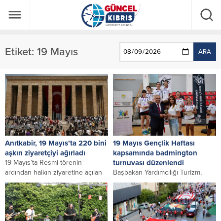
Etiket:
19 Mayıs
ARA
Anıtkabir, 19 Mayıs’ta 220 bini
19 Mayıs Gençlik Haftası
aşkın ziyaretçiyi ağırladı
kapsamında badmington
19 Mayıs’ta Resmi törenin
turnuvası düzenlendi
ardından halkın ziyaretine açılan
Başbakan Yardımcılığı Turizm,
Anıtkabir’de, binlerce vatandaş
Kültür, Gençlik ve Çevre
Türk bayrakları, Atatürk
Bakanlığı’na bağlı Gençlik Dairesi
posterleri...
ile N&F Cyprus Sport...