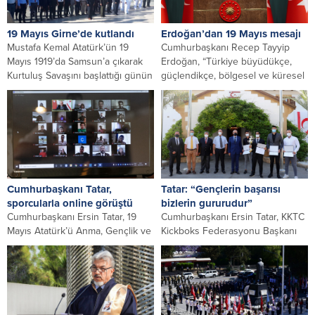
19 Mayıs Girne’de kutlandı
Erdoğan’dan 19 Mayıs mesajı
Mustafa Kemal Atatürk’ün 19
Cumhurbaşkanı Recep Tayyip
Mayıs 1919’da Samsun’a çıkarak
Erdoğan, “Türkiye büyüdükçe,
Kurtuluş Savaşını başlattığı günün
güçlendikçe, bölgesel ve küresel
102’nci yıldönümü Girne’de...
liderlik yolunda ilerledikçe,
gençlerimize daha...
Cumhurbaşkanı Tatar,
Tatar: “Gençlerin başarısı
sporcularla online görüştü
bizlerin gururudur”
Cumhurbaşkanı Ersin Tatar, 19
Cumhurbaşkanı Ersin Tatar, KKTC
Mayıs Atatürk’ü Anma, Gençlik ve
Kickboks Federasyonu Başkanı
Spor Bayramı nedeniyle 33 spor
Niyazi Demirel ile milli sporcular
federasyonundan...
Azim Tanol, Doğan...