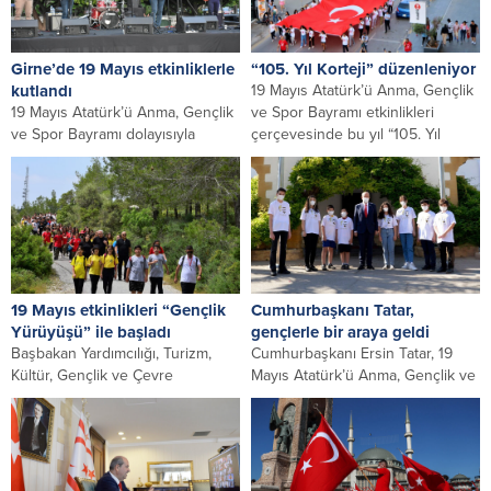
Girne’de 19 Mayıs etkinliklerle
“105. Yıl Korteji” düzenleniyor
kutlandı
19 Mayıs Atatürk’ü Anma, Gençlik
19 Mayıs Atatürk’ü Anma, Gençlik
ve Spor Bayramı etkinlikleri
ve Spor Bayramı dolayısıyla
çerçevesinde bu yıl “105. Yıl
Girne’de etkinlikler düzenlendi.
Korteji”...
Girne Belediyesi’nden...
19 Mayıs etkinlikleri “Gençlik
Cumhurbaşkanı Tatar,
Yürüyüşü” ile başladı
gençlerle bir araya geldi
Başbakan Yardımcılığı, Turizm,
Cumhurbaşkanı Ersin Tatar, 19
Kültür, Gençlik ve Çevre
Mayıs Atatürk’ü Anma, Gençlik ve
Bakanlığına bağlı Gençlik Dairesi
Spor Bayramı dolayısıyla bir grup
Müdürlüğü, 19 Mayıs Atatürk’ü...
gençle,...