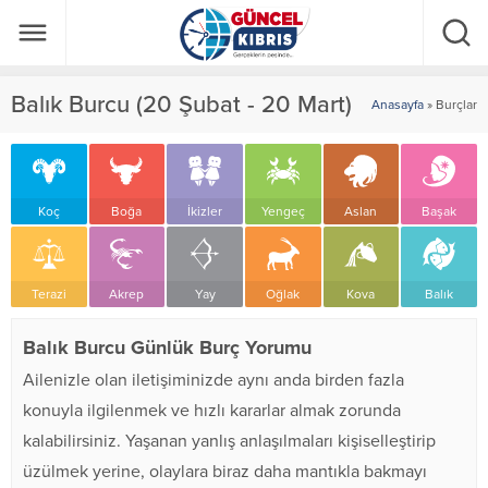
Balık Burcu (20 Şubat - 20 Mart)
Anasayfa
»
Burçlar
Koç
Boğa
İkizler
Yengeç
Aslan
Başak
Terazi
Akrep
Yay
Oğlak
Kova
Balık
Balık Burcu Günlük Burç Yorumu
Ailenizle olan iletişiminizde aynı anda birden fazla
konuyla ilgilenmek ve hızlı kararlar almak zorunda
kalabilirsiniz. Yaşanan yanlış anlaşılmaları kişiselleştirip
üzülmek yerine, olaylara biraz daha mantıkla bakmayı